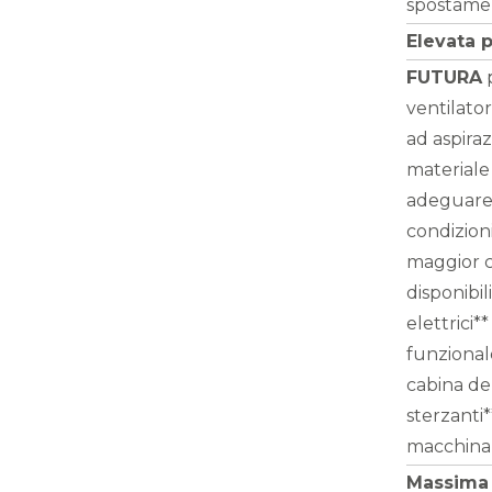
spostament
Elevata 
FUTURA
p
ventilato
ad aspiraz
materiale 
adeguare l
condizioni
maggior c
disponibil
elettrici
funzional
cabina del
sterzanti*
macchina
Massima 