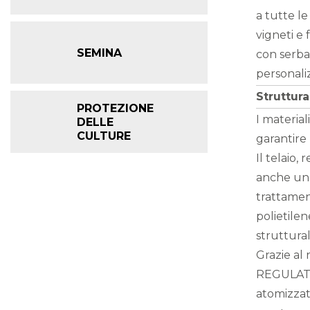
a tutte le
vigneti e 
SEMINA
con serba
personaliz
Struttura
PROTEZIONE
I material
DELLE
CULTURE
garantire
Il telaio, 
anche un e
trattament
polietilen
struttural
Grazie al
REGULATIO
atomizzat