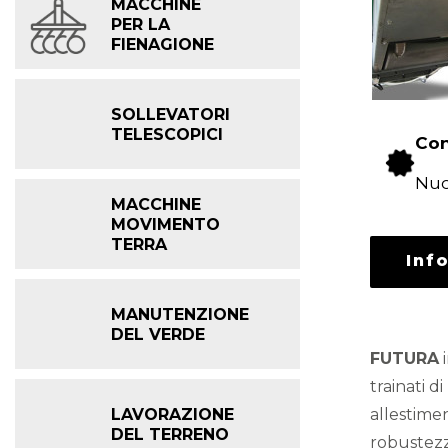
MACCHINE
PER LA
FIENAGIONE
SOLLEVATORI
TELESCOPICI
Con
Nu
MACCHINE
MOVIMENTO
TERRA
Inf
MANUTENZIONE
DEL VERDE
FUTURA
i
trainati 
LAVORAZIONE
allestimen
DEL TERRENO
robustezz