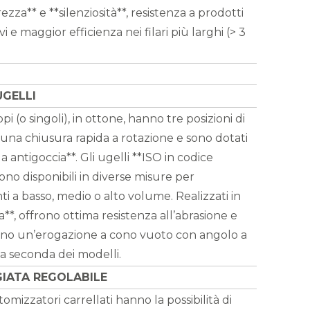
ezza** e **silenziosità**, resistenza a prodotti
i e maggior efficienza nei filari più larghi (> 3
UGELLI
ppi (o singoli), in ottone, hanno tre posizioni di
 una chiusura rapida a rotazione e sono dotati
la antigoccia**. Gli ugelli **ISO in codice
ono disponibili in diverse misure per
i a basso, medio o alto volume. Realizzati in
**, offrono ottima resistenza all’abrasione e
no un’erogazione a cono vuoto con angolo a
 a seconda dei modelli.
IATA REGOLABILE
atomizzatori carrellati hanno la possibilità di