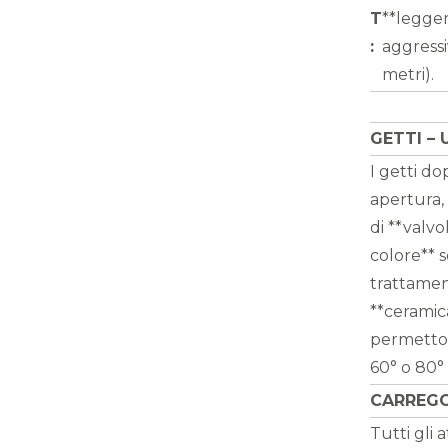
T
**legger
:
aggressiv
metri).
GETTI – 
I getti do
apertura,
di **valvo
colore** s
trattament
**ceramica
permetto
60° o 80°
CARREGG
Tutti gli 