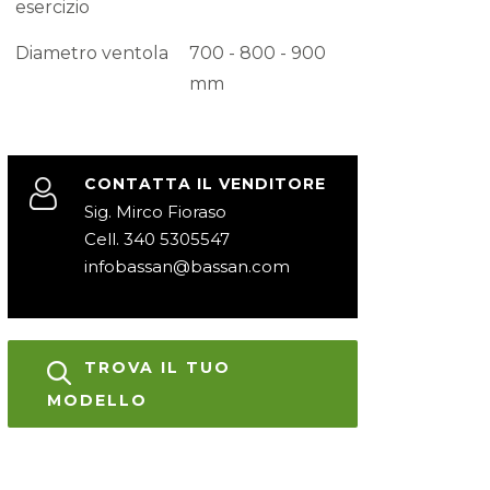
esercizio
Diametro ventola
700 - 800 - 900
mm
CONTATTA IL VENDITORE
Sig. Mirco Fioraso
Cell. 340 5305547
infobassan@bassan.com
TROVA IL TUO
MODELLO