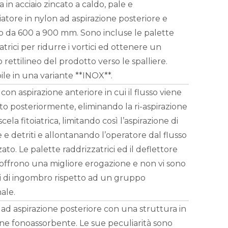
a in acciaio zincato a caldo, pale e
atore in nylon ad aspirazione posteriore e
o da 600 a 900 mm. Sono incluse le palette
atrici per ridurre i vortici ed ottenere un
 rettilineo del prodotto verso le spalliere.
ile in una variante **INOX**.
on aspirazione anteriore in cui il flusso viene
ato posteriormente, eliminando la ri-aspirazione
cela fitoiatrica, limitando così l’aspirazione di
 e detriti e allontanando l’operatore dal flusso
ato. Le palette raddrizzatrici ed il deflettore
 offrono una migliore erogazione e non vi sono
 di ingombro rispetto ad un gruppo
nale.
d aspirazione posteriore con una struttura in
ene fonoassorbente. Le sue peculiarità sono