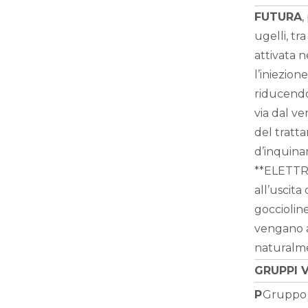
FUTURA
,
ugelli, tr
attivata n
l’iniezion
riducendo 
via dal v
del tratta
d’inquinam
**ELETTRO
all’uscita
goccioline
vengano a
naturalme
GRUPPI 
P
Gruppo 