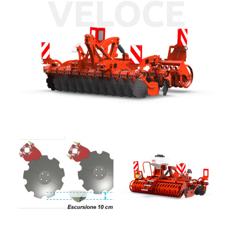
+
TRINCE
SEMOVENTI
NOLEGGIO
+
MACCHINE
PER
LA
PROMOZIONI
FIENAGIONE
SERVIZI
SOLLEVATORI
TELESCOPICI
+
MACCHINE
NEWS
MOVIMENTO
TERRA
CONTATTI
MANUTENZIONE