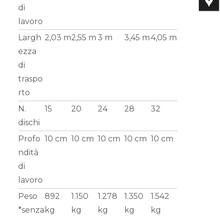
di
lavoro
Largh
2,03 m
2,55 m
3 m
3,45 m
4,05 m
ezza
di
traspo
rto
N.
15
20
24
28
32
dischi
Profo
10 cm
10 cm
10 cm
10 cm
10 cm
ndità
di
lavoro
Peso
892
1.150
1.278
1.350
1.542
*senza
kg
kg
kg
kg
kg