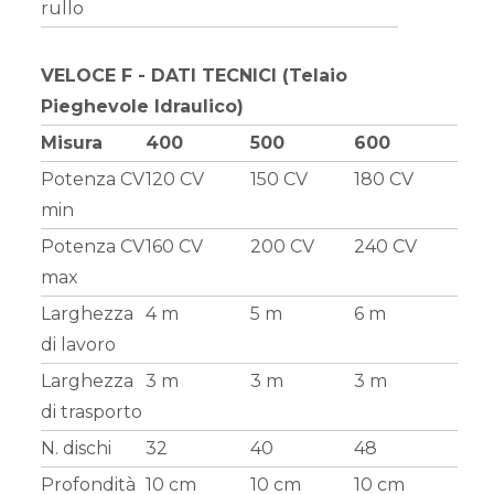
rullo
VELOCE F - DATI TECNICI (Telaio
Pieghevole Idraulico)
Misura
400
500
600
Potenza CV
120 CV
150 CV
180 CV
min
Potenza CV
160 CV
200 CV
240 CV
max
Larghezza
4 m
5 m
6 m
di lavoro
Larghezza
3 m
3 m
3 m
di trasporto
N. dischi
32
40
48
Profondità
10 cm
10 cm
10 cm