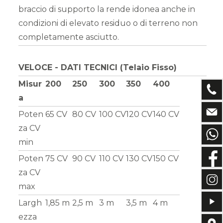
braccio di supporto la rende idonea anche in
condizioni di elevato residuo o di terreno non
completamente asciutto.
VELOCE - DATI TECNICI (Telaio Fisso)
Misur
200
250
300
350
400
a
Poten
65 CV
80 CV
100 CV
120 CV
140 CV
za CV
min
Poten
75 CV
90 CV
110 CV
130 CV
150 CV
za CV
max
Largh
1,85 m
2,5 m
3 m
3,5 m
4 m
ezza