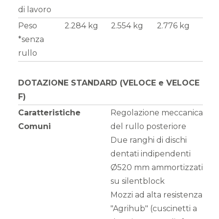
di lavoro
Peso
2.284 kg
2.554 kg
2.776 kg
*senza
rullo
DOTAZIONE STANDARD (VELOCE e VELOCE
F)
Caratteristiche
Regolazione meccanica
Comuni
del rullo posteriore
Due ranghi di dischi
dentati indipendenti
Ø520 mm ammortizzati
su silentblock
Mozzi ad alta resistenza
"Agrihub" (cuscinetti a