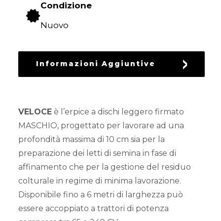
Condizione
DEL
VERDE
Nuovo
LAVORAZIONE
DEL
Informazioni Aggiuntive
TERRENO
SEMINA
VELOCE
è l’erpice a dischi leggero firmato
MASCHIO, progettato per lavorare ad una
profondità massima di 10 cm sia per la
PROTEZIONE
preparazione dei letti di semina in fase di
DELLE
CULTURE
affinamento che per la gestione del residuo
colturale in regime di minima lavorazione.
Disponibile fino a 6 metri di larghezza può
essere accoppiato a trattori di potenza