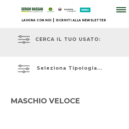
LAVORA CON NOI
ISCRIVITI ALLA NEWSLETTER
ATTREZZATURE
AZIENDA
IN
PRONTA
CERCA IL TUO USATO:
CONSEGNA
+
PRONTA
BRAND
CONSEGNA
Seleziona Tipologia...
NUOVO
ACCESSORI
JOHN
+
DEERE
MASCHIO VELOCE
IL
NOSTRO
MIETITREBBIE
USATO