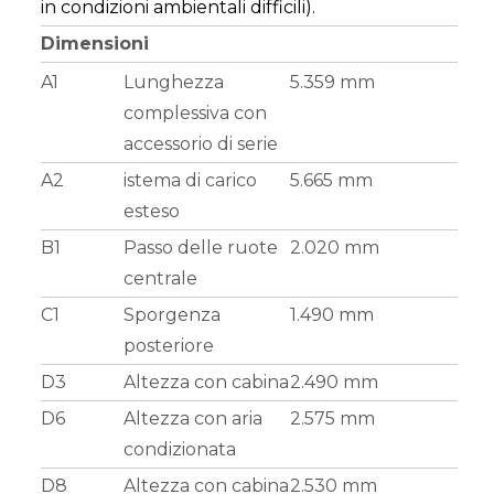
in condizioni ambientali difficili).
Dimensioni
A1
Lunghezza
5.359 mm
complessiva con
accessorio di serie
A2
istema di carico
5.665 mm
esteso
B1
Passo delle ruote
2.020 mm
centrale
C1
Sporgenza
1.490 mm
posteriore
D3
Altezza con cabina
2.490 mm
D6
Altezza con aria
2.575 mm
condizionata
D8
Altezza con cabina
2.530 mm