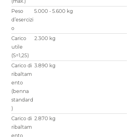
(max.)
Peso
5.000 - 5.600 kg
d’esercizi
o
Carico
2.300 kg
utile
(S=1,25)
Carico di
3.890 kg
ribaltam
ento
(benna
standard
)
Carico di
2.870 kg
ribaltam
ento