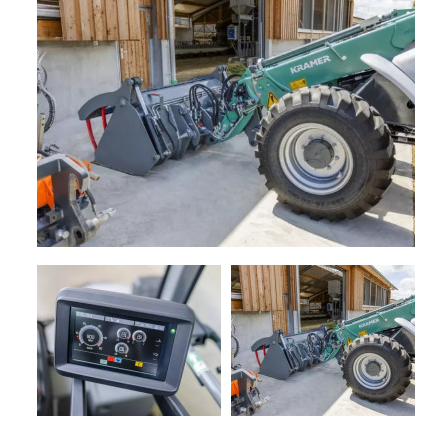
+
TRINCE
NOLEGGIO
+
TESTATE
PROMOZIONI
SERVIZI
POLVERIZZATORI
+
NEWS
GIARDINAGGIO
CONTATTI
ACCESSORI
E