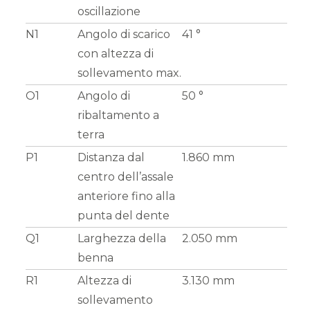
oscillazione
N1
Angolo di scarico
41 °
con altezza di
sollevamento max.
O1
Angolo di
50 °
ribaltamento a
terra
P1
Distanza dal
1.860 mm
centro dell’assale
anteriore fino alla
punta del dente
Q1
Larghezza della
2.050 mm
benna
R1
Altezza di
3.130 mm
sollevamento