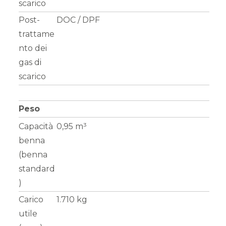
scarico
Post-
DOC / DPF
trattame
nto dei
gas di
scarico
Peso
Capacità
0,95 m³
benna
(benna
standard
)
Carico
1.710 kg
utile