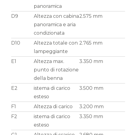
panoramica
D9
Altezza con cabina
2.575 mm
panoramica e aria
condizionata
D10
Altezza totale con
2.765 mm
lampeggiante
E1
Altezza max.
3.350 mm
punto di rotazione
della benna
E2
istema di carico
3.500 mm
esteso
F1
Altezza di carico
3.200 mm
F2
istema di carico
3.350 mm
esteso
G1
Altezza di scarico
2.680 mm