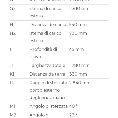
G2
istema di carico
2.810 mm
esteso
H1
Distanza di scarico
540 mm
H2
istema di carico
730 mm
esteso
I1
Profondità di
45 mm
scavo
J1
Larghezza totale
1.780 mm
K1
Distanza da terra
330 mm
L1
Raggio di sterzata
2.840 mm
bordo esterno
degli pneumatici
M1
Angolo di sterzata
40 °
M2
Angolo di
22 °