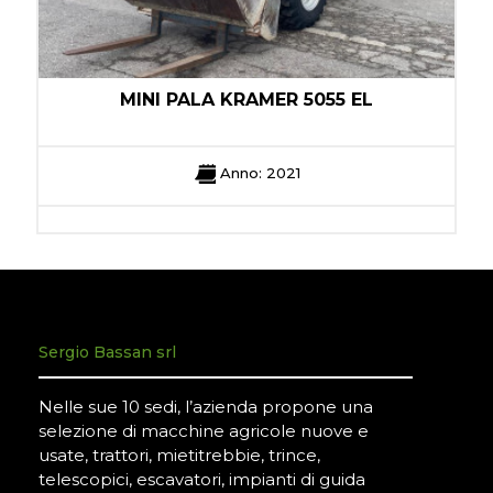
MINI PALA KRAMER 5055 EL
Anno: 2021
Sergio Bassan srl
Nelle sue 10 sedi, l’azienda propone una
selezione di macchine agricole nuove e
usate, trattori, mietitrebbie, trince,
telescopici, escavatori, impianti di guida