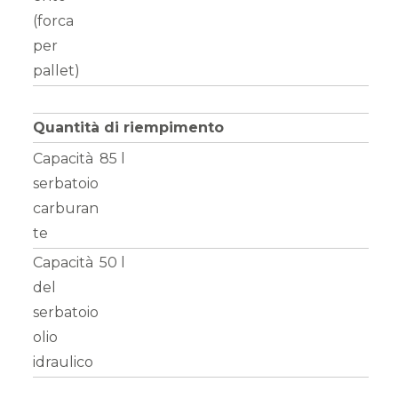
(forca
per
pallet)
Quantità di riempimento
Capacità
85 l
serbatoio
carburan
te
Capacità
50 l
del
serbatoio
olio
idraulico