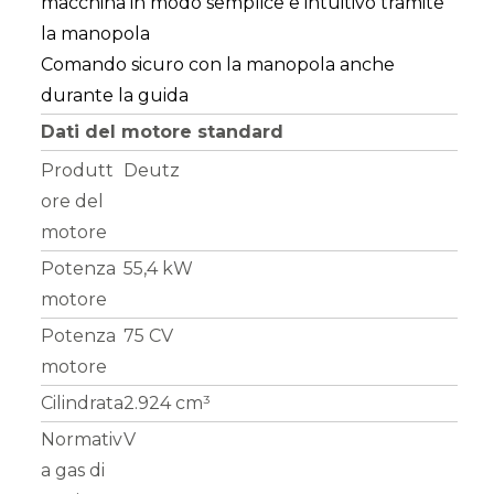
macchina in modo semplice e intuitivo tramite
la manopola
Comando sicuro con la manopola anche
durante la guida
Dati del motore standard
Produtt
Deutz
ore del
motore
Potenza
55,4 kW
motore
Potenza
75 CV
motore
Cilindrata
2.924 cm³
Normativ
V
a gas di