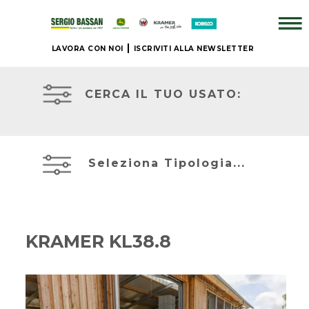
LAVORA CON NOI
ISCRIVITI ALLA NEWSLETTER
AZIENDA
TRATTORI
USATI
CERCA IL TUO USATO:
+
ATTREZZATURE
BRAND
USATE
Seleziona Tipologia...
NUOVO
MIETITREBBIE
+
USATE
KRAMER KL38.8
IL
TELESCOPICI
NOSTRO
ED
USATO
ESCAVATORI