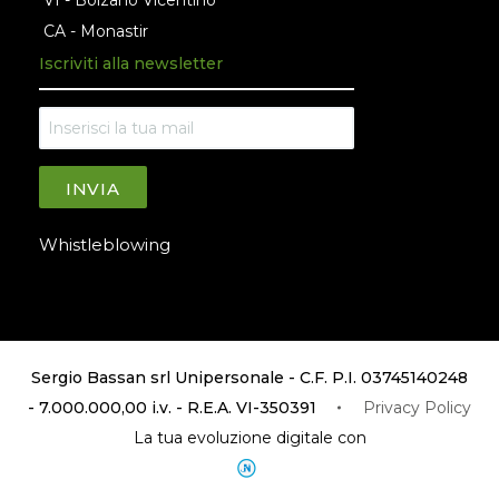
VI - Bolzano Vicentino
CA - Monastir
Iscriviti alla newsletter
INVIA
Whistleblowing
Sergio Bassan srl Unipersonale - C.F. P.I. 03745140248
- 7.000.000,00 i.v. - R.E.A. VI-350391
Privacy Policy
La tua evoluzione digitale con