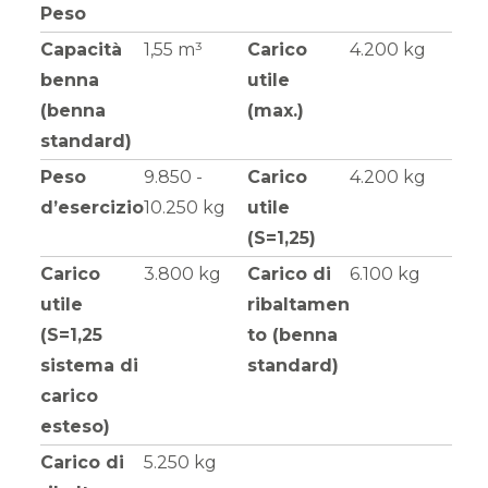
Peso
Capacità
1,55 m³
Carico
4.200 kg
benna
utile
(benna
(max.)
standard)
Peso
9.850 -
Carico
4.200 kg
d’esercizio
10.250 kg
utile
(S=1,25)
Carico
3.800 kg
Carico di
6.100 kg
utile
ribaltamen
(S=1,25
to (benna
sistema di
standard)
carico
esteso)
Carico di
5.250 kg