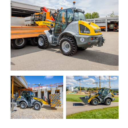
+
TRINCE
NOLEGGIO
+
TESTATE
PROMOZIONI
SERVIZI
POLVERIZZATORI
+
NEWS
GIARDINAGGIO
CONTATTI
ACCESSORI
E