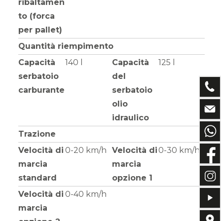
ribaltamen
to (forca
per pallet)
Quantità riempimento
Capacità
140 l
Capacità
125 l
serbatoio
del
carburante
serbatoio
olio
idraulico
Trazione
Velocità di
0-20 km/h
Velocità di
0-30 km/h
marcia
marcia
standard
opzione 1
Velocità di
0-40 km/h
marcia