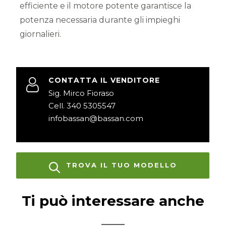
efficiente e il motore potente garantisce la
potenza necessaria durante gli impieghi
giornalieri.
CONTATTA IL VENDITORE
Sig. Mirco Fioraso
Cell. 340 5305547
infobassan@bassan.com
TROVA IL TUO MODELLO
Ti può interessare anche